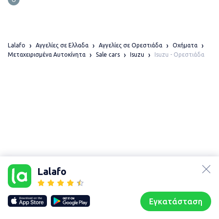
Lalafo
Αγγελίες σε Ελλαδα
Αγγελίες σε Ορεστιάδα
Οχήματα
Isuzu - Ορεστιάδα
Μεταχειρισμένα Αυτοκίνητα
Sale cars
Isuzu
lalafo.az
Χάρτης
τοποθεσίας
lalafo.kg
Lalafo
Sitemap in
lalafo.rs
location:
lalafo.pl
Ορεστιάδα
Εγκατάσταση
Our websites
Sitemap
Αρχική σελίδα
Αγαπημένα
Пωλούμαι
Συζητήσεις
Προφίλ