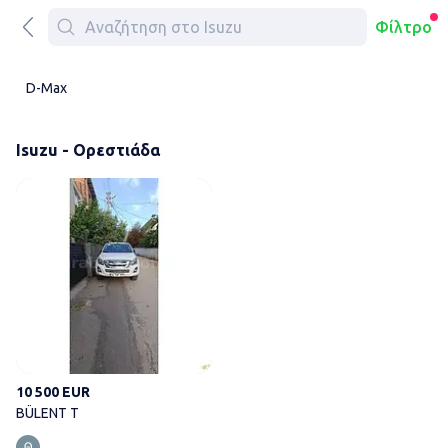
Φίλτρο
D-Max
Isuzu - Ορεστιάδα
BÜLENT T
10 500 EUR
BÜLENT T