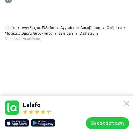
Lalafo
Αγγελίες σε Ελλαδα
Αγγελίες σε Λυκόβρυση
Οχήματα
Μεταχειρισμένα Αυτοκίνητα
Sale cars
Daihatsu
Daihatsu - Λυκόβρυση
lalafo.az
Χάρτης
τοποθεσίας
lalafo.kg
Lalafo
Sitemap in
lalafo.rs
location:
lalafo.pl
Λυκόβρυση
Εγκατάσταση
Our websites
Sitemap
Αρχική σελίδα
Αγαπημένα
Пωλούμαι
Συζητήσεις
Προφίλ