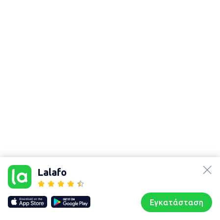
lalafo.az
lalafo.kg
Lalafo
lalafo.rs
Χάρτης
lalafo.pl
τοποθεσίας
Εγκατάσταση
Our websites
Sitemap
Αρχική σελίδα
Αγαπημένα
Пωλούμαι
Συζητήσεις
Προφίλ