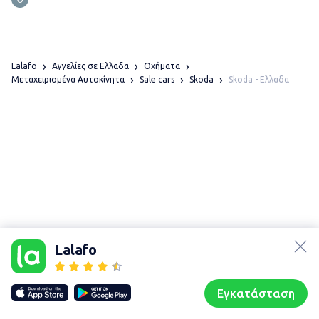
Lalafo
Αγγελίες σε Ελλαδα
Οχήματα
Skoda - Ελλαδα
Μεταχειρισμένα Αυτοκίνητα
Sale cars
Skoda
lalafo.az
lalafo.kg
Lalafo
lalafo.rs
Χάρτης
lalafo.pl
τοποθεσίας
Εγκατάσταση
Our websites
Sitemap
Αρχική σελίδα
Αγαπημένα
Пωλούμαι
Συζητήσεις
Προφίλ