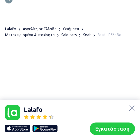
Lalafo
Αγγελίες σε Ελλαδα
Οχήματα
Seat - Ελλαδα
Μεταχειρισμένα Αυτοκίνητα
Sale cars
Seat
lalafo.az
lalafo.kg
Lalafo
lalafo.rs
Χάρτης
lalafo.pl
τοποθεσίας
Εγκατάσταση
Our websites
Sitemap
Αρχική σελίδα
Αγαπημένα
Пωλούμαι
Συζητήσεις
Προφίλ