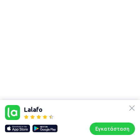
lalafo.az
lalafo.kg
Lalafo
lalafo.rs
Χάρτης
lalafo.pl
τοποθεσίας
Εγκατάσταση
Our websites
Sitemap
Αρχική σελίδα
Αγαπημένα
Пωλούμαι
Συζητήσεις
Προφίλ