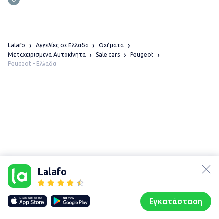
Lalafo
Αγγελίες σε Ελλαδα
Οχήματα
Μεταχειρισμένα Αυτοκίνητα
Sale cars
Peugeot
Peugeot - Ελλαδα
lalafo.az
lalafo.kg
Lalafo
lalafo.rs
Χάρτης
lalafo.pl
τοποθεσίας
Εγκατάσταση
Our websites
Sitemap
Αρχική σελίδα
Αγαπημένα
Пωλούμαι
Συζητήσεις
Προφίλ