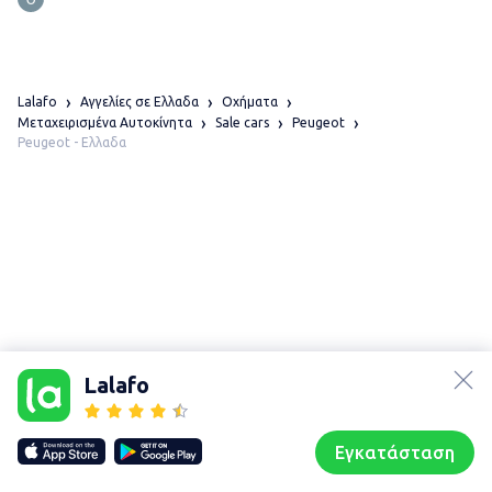
Lalafo
Αγγελίες σε Ελλαδα
Οχήματα
Μεταχειρισμένα Αυτοκίνητα
Sale cars
Peugeot
Peugeot - Ελλαδα
lalafo.az
lalafo.kg
Lalafo
lalafo.rs
Χάρτης
lalafo.pl
τοποθεσίας
Εγκατάσταση
Our websites
Sitemap
Αρχική σελίδα
Αγαπημένα
Пωλούμαι
Συζητήσεις
Προφίλ