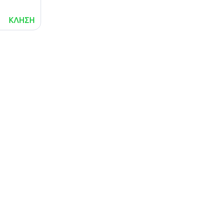
ΚΛΗΣΗ
lalafo.az
lalafo.kg