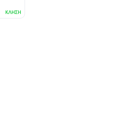
ΚΛΗΣΗ
lalafo.az
lalafo.kg