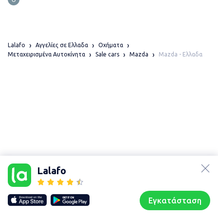
Lalafo
Αγγελίες σε Ελλαδα
Οχήματα
Mazda - Ελλαδα
Μεταχειρισμένα Αυτοκίνητα
Sale cars
Mazda
lalafo.az
lalafo.kg
Lalafo
lalafo.rs
Χάρτης
lalafo.pl
τοποθεσίας
Εγκατάσταση
Our websites
Sitemap
Αρχική σελίδα
Αγαπημένα
Пωλούμαι
Συζητήσεις
Προφίλ