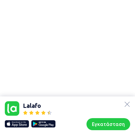
lalafo.az
lalafo.kg
Lalafo
lalafo.rs
Χάρτης
lalafo.pl
τοποθεσίας
Εγκατάσταση
Our websites
Sitemap
Αρχική σελίδα
Αγαπημένα
Пωλούμαι
Συζητήσεις
Προφίλ