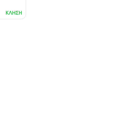
ΚΛΗΣΗ
lalafo.az
lalafo.kg