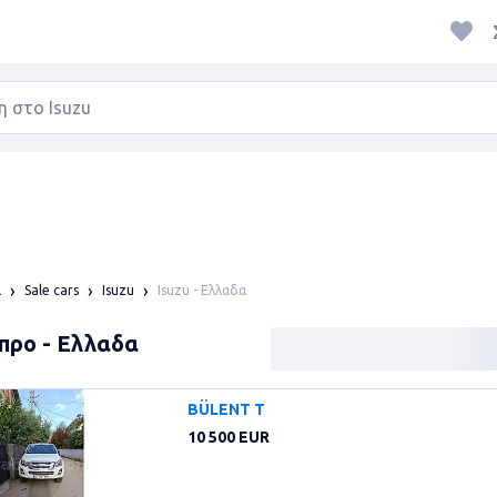
Isuzu - Ελλαδα
α
Sale cars
Isuzu
σπρο - Ελλαδα
BÜLENT T
10 500 EUR