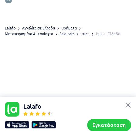
Lalafo
Αγγελίες σε Ελλαδα
Οχήματα
Isuzu - Ελλαδα
Μεταχειρισμένα Αυτοκίνητα
Sale cars
Isuzu
lalafo.az
lalafo.kg
Lalafo
lalafo.rs
Χάρτης
lalafo.pl
τοποθεσίας
Εγκατάσταση
Our websites
Sitemap
Αρχική σελίδα
Αγαπημένα
Пωλούμαι
Συζητήσεις
Προφίλ