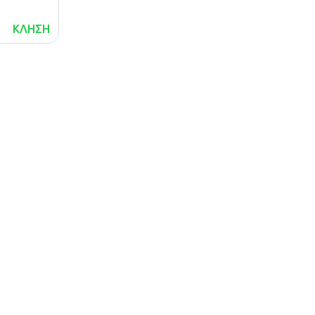
ΚΛΗΣΗ
lalafo.az
lalafo.kg