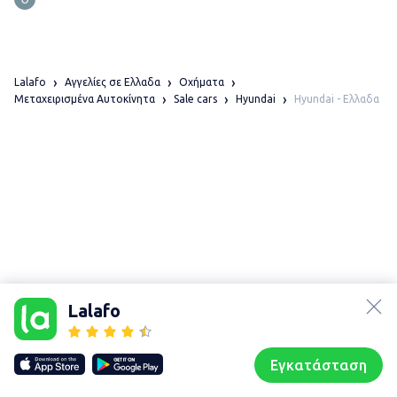
Lalafo
Αγγελίες σε Ελλαδα
Οχήματα
Hyundai - Ελλαδα
Μεταχειρισμένα Αυτοκίνητα
Sale cars
Hyundai
lalafo.az
lalafo.kg
Lalafo
lalafo.rs
Χάρτης
lalafo.pl
τοποθεσίας
Εγκατάσταση
Our websites
Sitemap
Αρχική σελίδα
Αγαπημένα
Пωλούμαι
Συζητήσεις
Προφίλ