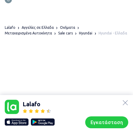
Lalafo
Αγγελίες σε Ελλαδα
Οχήματα
Hyundai - Ελλαδα
Μεταχειρισμένα Αυτοκίνητα
Sale cars
Hyundai
lalafo.az
lalafo.kg
Lalafo
lalafo.rs
Χάρτης
lalafo.pl
τοποθεσίας
Εγκατάσταση
Our websites
Sitemap
Αρχική σελίδα
Αγαπημένα
Пωλούμαι
Συζητήσεις
Προφίλ