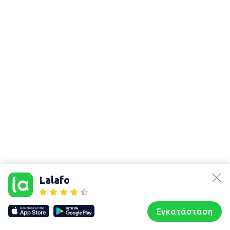
lalafo.az
lalafo.kg
Lalafo
lalafo.rs
Χάρτης
lalafo.pl
τοποθεσίας
Εγκατάσταση
Our websites
Sitemap
Αρχική σελίδα
Αγαπημένα
Пωλούμαι
Συζητήσεις
Προφίλ