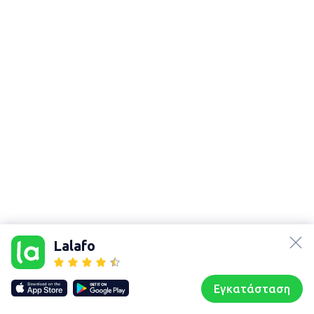
lalafo.az
lalafo.kg
Lalafo
lalafo.rs
Χάρτης
lalafo.pl
τοποθεσίας
Εγκατάσταση
Our websites
Sitemap
Αρχική σελίδα
Αγαπημένα
Пωλούμαι
Συζητήσεις
Προφίλ