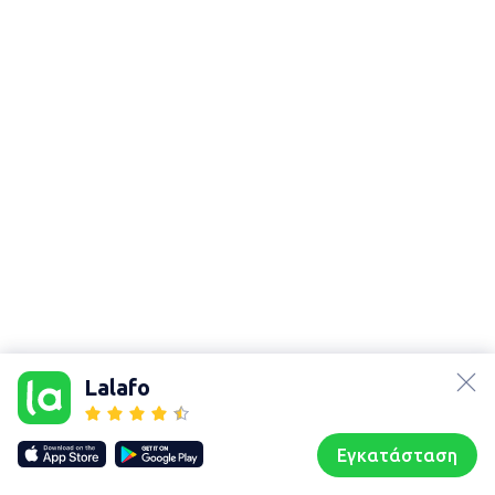
lalafo.az
lalafo.kg
Lalafo
lalafo.rs
Χάρτης
lalafo.pl
τοποθεσίας
Εγκατάσταση
Our websites
Sitemap
Αρχική σελίδα
Αγαπημένα
Пωλούμαι
Συζητήσεις
Προφίλ