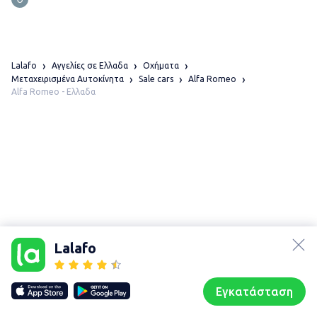
Lalafo
Αγγελίες σε Ελλαδα
Οχήματα
Μεταχειρισμένα Αυτοκίνητα
Sale cars
Alfa Romeo
Alfa Romeo - Ελλαδα
lalafo.az
lalafo.kg
Lalafo
lalafo.rs
Χάρτης
lalafo.pl
τοποθεσίας
Εγκατάσταση
Our websites
Sitemap
Αρχική σελίδα
Αγαπημένα
Пωλούμαι
Συζητήσεις
Προφίλ