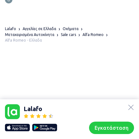
Lalafo
Αγγελίες σε Ελλαδα
Οχήματα
Μεταχειρισμένα Αυτοκίνητα
Sale cars
Alfa Romeo
Alfa Romeo - Ελλαδα
lalafo.az
lalafo.kg
Lalafo
lalafo.rs
Χάρτης
lalafo.pl
τοποθεσίας
Εγκατάσταση
Our websites
Sitemap
Αρχική σελίδα
Αγαπημένα
Пωλούμαι
Συζητήσεις
Προφίλ