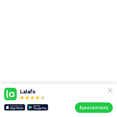
lalafo.az
lalafo.kg
Lalafo
lalafo.rs
Χάρτης
lalafo.pl
τοποθεσίας
Εγκατάσταση
Our websites
Sitemap
Αρχική σελίδα
Αγαπημένα
Пωλούμαι
Συζητήσεις
Προφίλ