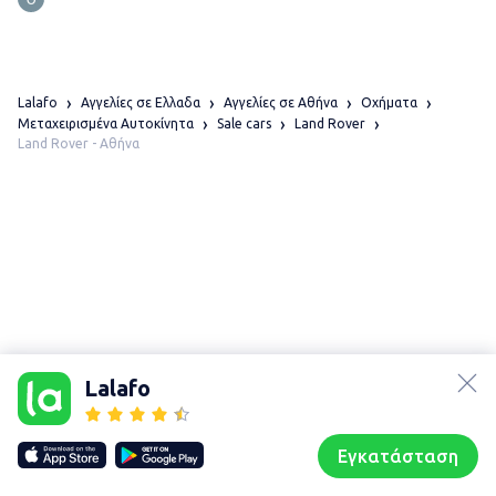
Lalafo
Αγγελίες σε Ελλαδα
Αγγελίες σε Αθήνα
Οχήματα
Μεταχειρισμένα Αυτοκίνητα
Sale cars
Land Rover
Land Rover - Αθήνα
lalafo.az
Χάρτης
lalafo.kg
τοποθεσίας
Lalafo
lalafo.rs
Sitemap in
lalafo.pl
location: Αθήνα
Εγκατάσταση
Our websites
Sitemap
Αρχική σελίδα
Αγαπημένα
Пωλούμαι
Συζητήσεις
Προφίλ