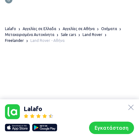
Lalafo
Αγγελίες σε Ελλαδα
Αγγελίες σε Αθήνα
Οχήματα
Μεταχειρισμένα Αυτοκίνητα
Sale cars
Land Rover
Land Rover - Αθήνα
Freelander
lalafo.az
Χάρτης
lalafo.kg
τοποθεσίας
Lalafo
lalafo.rs
Sitemap in
lalafo.pl
location: Αθήνα
Εγκατάσταση
Our websites
Sitemap
Αρχική σελίδα
Αγαπημένα
Пωλούμαι
Συζητήσεις
Προφίλ