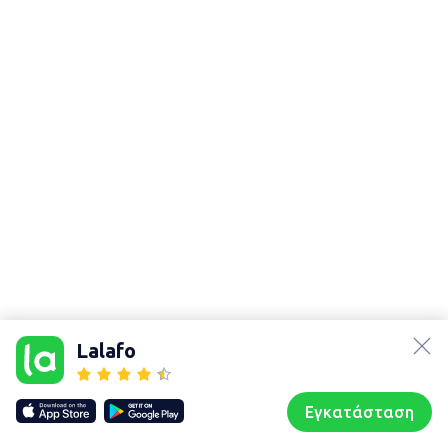
lalafo.az
Χάρτης
τοποθεσίας
lalafo.kg
Lalafo
Sitemap in
lalafo.rs
location:
lalafo.pl
Αντίπαρος
Εγκατάσταση
Our websites
Sitemap
Αρχική σελίδα
Αγαπημένα
Пωλούμαι
Συζητήσεις
Προφίλ