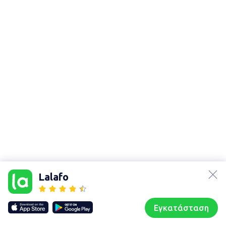
lalafo.az
Χάρτης
lalafo.kg
τοποθεσίας
Lalafo
lalafo.rs
Sitemap in
lalafo.pl
location: Ἀχαρναί
Εγκατάσταση
Our websites
Sitemap
Αρχική σελίδα
Αγαπημένα
Пωλούμαι
Συζητήσεις
Προφίλ