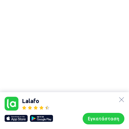
lalafo.az
Χάρτης
lalafo.kg
τοποθεσίας
Lalafo
lalafo.rs
Sitemap in
lalafo.pl
location: Βέροια
Εγκατάσταση
Our websites
Sitemap
Αρχική σελίδα
Αγαπημένα
Пωλούμαι
Συζητήσεις
Προφίλ