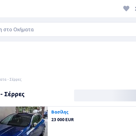
ατα - Σέρρες
- Σέρρες
Βασίλης
23 000 EUR