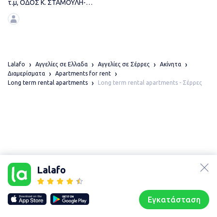
τ.μ, ΟΔΟΣ K. ΣΤΑΜΟΥΛΗ-
ΣΕΡΡΕΣ (ΚΕΝΤΡΟ)
Lalafo
Αγγελίες σε Ελλαδα
Αγγελίες σε Σέρρες
Ακίνητα
Διαμερίσματα
Apartments for rent
Long term rental apartments - Σέρρες
Long term rental apartments
lalafo.az
Χάρτης
lalafo.kg
τοποθεσίας
Lalafo
lalafo.rs
Sitemap in
lalafo.pl
location: Σέρρες
Εγκατάσταση
Our websites
Sitemap
Αρχική σελίδα
Αγαπημένα
Пωλούμαι
Συζητήσεις
Προφίλ