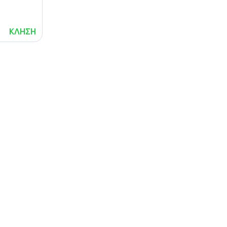
ΚΛΗΣΗ
lalafo.az
Χάρτης
τοποθεσίας
lalafo.kg