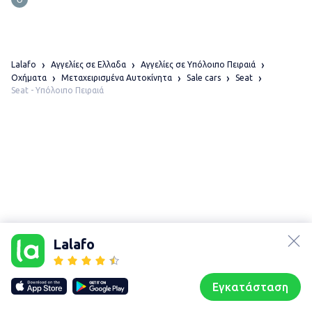
Lalafo
Αγγελίες σε Ελλαδα
Αγγελίες σε Υπόλοιπο Πειραιά
Οχήματα
Μεταχειρισμένα Αυτοκίνητα
Sale cars
Seat
Seat - Υπόλοιπο Πειραιά
lalafo.az
Χάρτης
τοποθεσίας
lalafo.kg
Lalafo
Sitemap in
lalafo.rs
location:
lalafo.pl
Υπόλοιπο Πειραιά
Εγκατάσταση
Our websites
Sitemap
Αρχική σελίδα
Αγαπημένα
Пωλούμαι
Συζητήσεις
Προφίλ