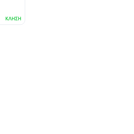
ΚΛΗΣΗ
lalafo.az
Χάρτης
τοποθεσίας
lalafo.kg