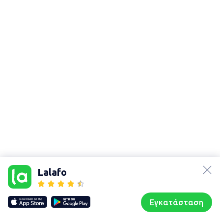
lalafo.az
Χάρτης
τοποθεσίας
lalafo.kg
Lalafo
Sitemap in
lalafo.rs
location:
lalafo.pl
Πολύγυρος
Εγκατάσταση
Our websites
Sitemap
Αρχική σελίδα
Αγαπημένα
Пωλούμαι
Συζητήσεις
Προφίλ