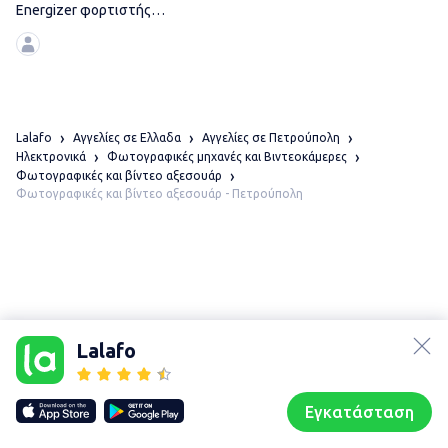
Energizer φορτιστής
μπαταριών AA &
Lalafo
Αγγελίες σε Ελλαδα
Αγγελίες σε Πετρούπολη
Ηλεκτρονικά
Φωτογραφικές μηχανές και Βιντεοκάμερες
Φωτογραφικές και βίντεο αξεσουάρ
Φωτογραφικές και βίντεο αξεσουάρ - Πετρούπολη
lalafo.az
Χάρτης
τοποθεσίας
lalafo.kg
Lalafo
Sitemap in
lalafo.rs
location:
lalafo.pl
Πετρούπολη
Εγκατάσταση
Our websites
Sitemap
Αρχική σελίδα
Αγαπημένα
Пωλούμαι
Συζητήσεις
Προφίλ