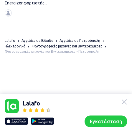
Energizer φορτιστής
μπαταριών AA &
Lalafo
Αγγελίες σε Ελλαδα
Αγγελίες σε Πετρούπολη
Ηλεκτρονικά
Φωτογραφικές μηχανές και Βιντεοκάμερες
Φωτογραφικές μηχανές και Βιντεοκάμερες - Πετρούπολη
lalafo.az
Χάρτης
τοποθεσίας
lalafo.kg
Lalafo
Sitemap in
lalafo.rs
location:
lalafo.pl
Πετρούπολη
Εγκατάσταση
Our websites
Sitemap
Αρχική σελίδα
Αγαπημένα
Пωλούμαι
Συζητήσεις
Προφίλ