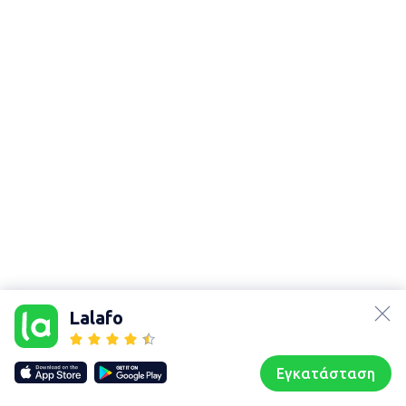
lalafo.az
Χάρτης
lalafo.kg
τοποθεσίας
Lalafo
lalafo.rs
Sitemap in
lalafo.pl
location: Πάτρα
Εγκατάσταση
Our websites
Sitemap
Αρχική σελίδα
Αγαπημένα
Пωλούμαι
Συζητήσεις
Προφίλ