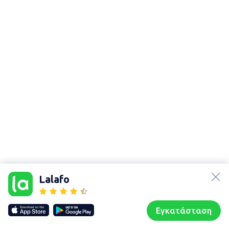
lalafo.az
Χάρτης
τοποθεσίας
lalafo.kg
Lalafo
Sitemap in
lalafo.rs
location:
lalafo.pl
Μεσολόγγι
Εγκατάσταση
Our websites
Sitemap
Αρχική σελίδα
Αγαπημένα
Пωλούμαι
Συζητήσεις
Προφίλ