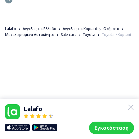
Lalafo
Αγγελίες σε Ελλαδα
Αγγελίες σε Κορωπί
Οχήματα
Toyota - Κορωπί
Μεταχειρισμένα Αυτοκίνητα
Sale cars
Toyota
lalafo.az
Χάρτης
lalafo.kg
τοποθεσίας
Lalafo
lalafo.rs
Sitemap in
lalafo.pl
location: Κορωπί
Εγκατάσταση
Our websites
Sitemap
Αρχική σελίδα
Αγαπημένα
Пωλούμαι
Συζητήσεις
Προφίλ