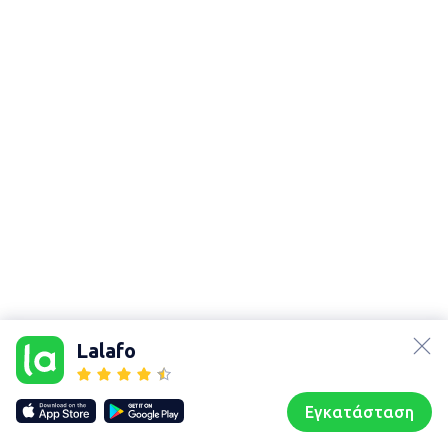
lalafo.az
Χάρτης
τοποθεσίας
lalafo.kg
Lalafo
Sitemap in
lalafo.rs
location: Επαρχία
lalafo.pl
Καινούργιου
Εγκατάσταση
Our websites
Sitemap
Αρχική σελίδα
Αγαπημένα
Пωλούμαι
Συζητήσεις
Προφίλ