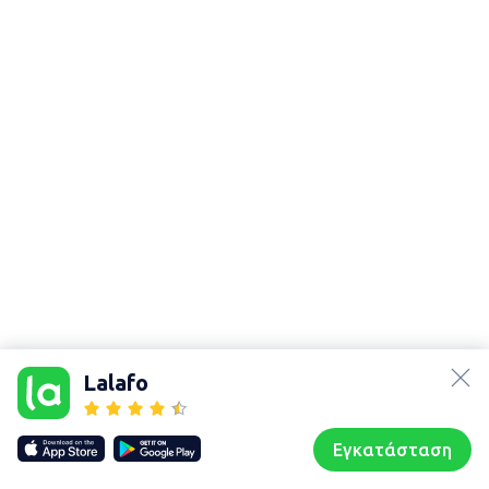
Χάρτης
τοποθεσίας
lalafo.az
Sitemap in
lalafo.kg
location:
Lalafo
Περιφερειακή
lalafo.rs
ενότητα
lalafo.pl
Καστοριάς
Εγκατάσταση
Our websites
Sitemap
Αρχική σελίδα
Αγαπημένα
Пωλούμαι
Συζητήσεις
Προφίλ