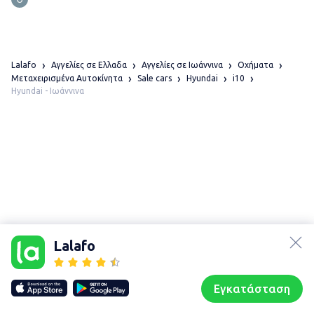
Lalafo
Αγγελίες σε Ελλαδα
Αγγελίες σε Ιωάννινα
Οχήματα
Μεταχειρισμένα Αυτοκίνητα
Sale cars
Hyundai
i10
Hyundai - Ιωάννινα
lalafo.az
Χάρτης
lalafo.kg
τοποθεσίας
Lalafo
lalafo.rs
Sitemap in
lalafo.pl
location: Ιωάννινα
Εγκατάσταση
Our websites
Sitemap
Αρχική σελίδα
Αγαπημένα
Пωλούμαι
Συζητήσεις
Προφίλ