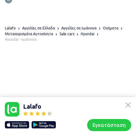
Lalafo
Αγγελίες σε Ελλαδα
Αγγελίες σε Ιωάννινα
Οχήματα
Μεταχειρισμένα Αυτοκίνητα
Sale cars
Hyundai
Hyundai - Ιωάννινα
lalafo.az
Χάρτης
lalafo.kg
τοποθεσίας
Lalafo
lalafo.rs
Sitemap in
lalafo.pl
location: Ιωάννινα
Εγκατάσταση
Our websites
Sitemap
Αρχική σελίδα
Αγαπημένα
Пωλούμαι
Συζητήσεις
Προφίλ