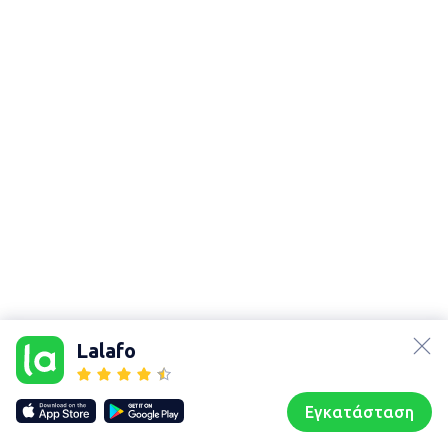
lalafo.az
lalafo.kg
Lalafo
lalafo.rs
Χάρτης
lalafo.pl
τοποθεσίας
Εγκατάσταση
Our websites
Sitemap
Αρχική σελίδα
Αγαπημένα
Пωλούμαι
Συζητήσεις
Προφίλ