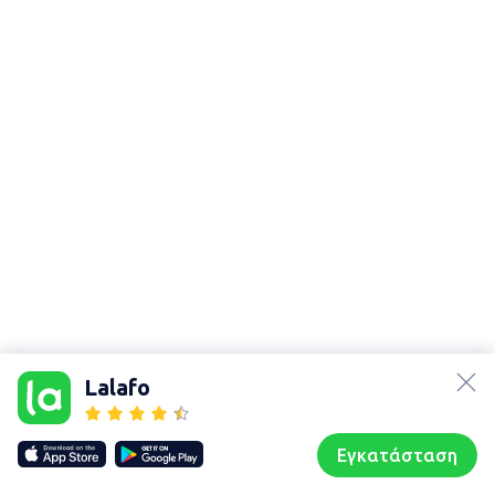
lalafo.az
lalafo.kg
Lalafo
lalafo.rs
Χάρτης
lalafo.pl
τοποθεσίας
Εγκατάσταση
Our websites
Sitemap
Αρχική σελίδα
Αγαπημένα
Пωλούμαι
Συζητήσεις
Προφίλ