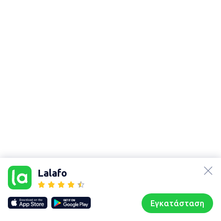
lalafo.az
lalafo.kg
Lalafo
lalafo.rs
Χάρτης
lalafo.pl
τοποθεσίας
Εγκατάσταση
Our websites
Sitemap
Αρχική σελίδα
Αγαπημένα
Пωλούμαι
Συζητήσεις
Προφίλ