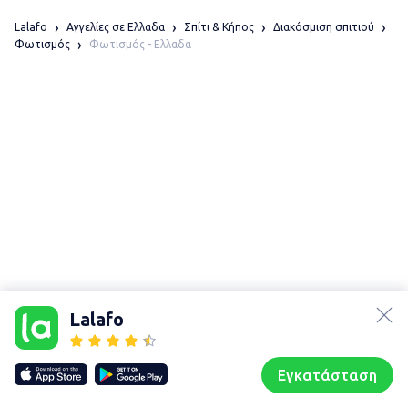
Lalafo
Αγγελίες σε Ελλαδα
Σπίτι & Κήπος
Διακόσμιση σπιτιού
Φωτισμός - Ελλαδα
Φωτισμός
lalafo.az
lalafo.kg
Lalafo
lalafo.rs
Χάρτης
lalafo.pl
τοποθεσίας
Εγκατάσταση
Our websites
Sitemap
Αρχική σελίδα
Αγαπημένα
Пωλούμαι
Συζητήσεις
Προφίλ