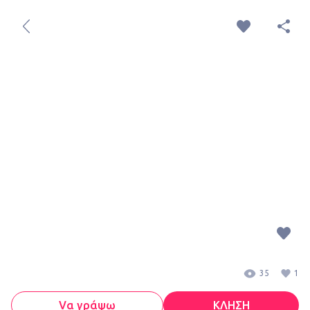
35
1
Vα γράψω
ΚΛΗΣΗ