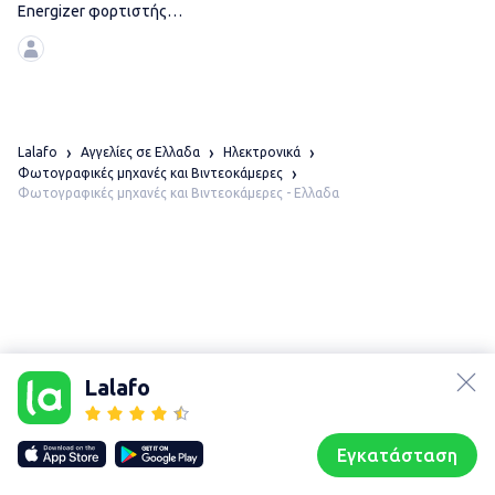
Energizer φορτιστής
μπαταριών AA &
Lalafo
Αγγελίες σε Ελλαδα
Ηλεκτρονικά
Φωτογραφικές μηχανές και Βιντεοκάμερες
Φωτογραφικές μηχανές και Βιντεοκάμερες - Ελλαδα
lalafo.az
lalafo.kg
Lalafo
lalafo.rs
Χάρτης
lalafo.pl
τοποθεσίας
Εγκατάσταση
Our websites
Sitemap
Αρχική σελίδα
Αγαπημένα
Пωλούμαι
Συζητήσεις
Προφίλ