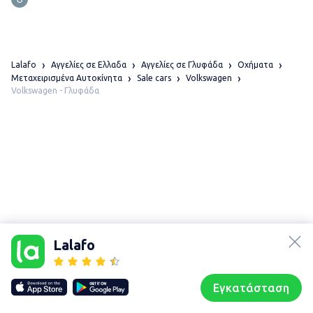
Lalafo
Αγγελίες σε Ελλαδα
Αγγελίες σε Γλυφάδα
Οχήματα
Μεταχειρισμένα Αυτοκίνητα
Sale cars
Volkswagen
Volkswagen - Γλυφάδα
lalafo.az
Χάρτης
τοποθεσίας
lalafo.kg
Lalafo
Sitemap in
lalafo.rs
location:
lalafo.pl
Γλυφάδα
Εγκατάσταση
Our websites
Sitemap
Αρχική σελίδα
Αγαπημένα
Пωλούμαι
Συζητήσεις
Προφίλ